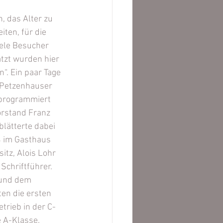
, das Alter zu 
ten, für die 
iele Besucher 
tzt wurden hier 
. Ein paar Tage 
s Petzenhauser 
programmiert 
orstand Franz 
blätterte dabei 
4 im Gasthaus 
tz, Alois Lohr 
Schriftführer. 
und dem 
n die ersten 
rieb in der C-
 A-Klasse. 