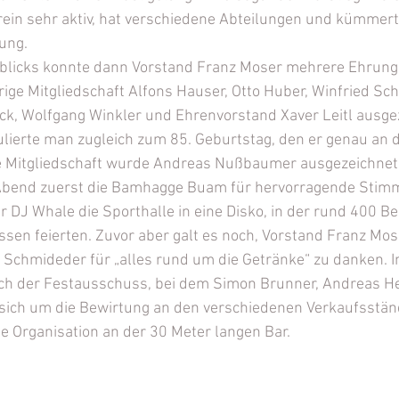
rein sehr aktiv, hat verschiedene Abteilungen und kümmert
ung.
blicks konnte dann Vorstand Franz Moser mehrere Ehrung
ige Mitgliedschaft Alfons Hauser, Otto Huber, Winfried Sch
ck, Wolfgang Winkler und Ehrenvorstand Xaver Leitl ausgez
lierte man zugleich zum 85. Geburtstag, den er genau an 
ige Mitgliedschaft wurde Andreas Nußbaumer ausgezeichnet
bend zuerst die Bamhagge Buam für hervorragende Stimm
 DJ Whale die Sporthalle in eine Disko, in der rund 400 Be
en feierten. Zuvor aber galt es noch, Vorstand Franz Mose
 Schmideder für „alles rund um die Getränke“ zu danken. I
h der Festausschuss, bei dem Simon Brunner, Andreas He
ich um die Bewirtung an den verschiedenen Verkaufsstän
 Organisation an der 30 Meter langen Bar.