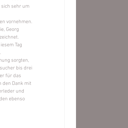
 sich sehr um 
en vornehmen. 
ie, Georg 
eichnet. 
diesem Tag 
.
ung sorgten, 
sucher bis drei 
r für das 
n den Dank mit 
rleder und 
den ebenso 