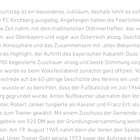
burtstag ist ein besonderes Jubiläum, deshalb lohnt es sich
r FC Kirchberg ausgiebig. Angefangen hatten die Feierlichkei
 Zeit nahm, mit dem traditionellen Oldtimertreffen, das v
n, aus Oberbayern und sogar aus Österreich anzog. Geschä
äre Atmosphäre und das Zusammensein mit „alten Bekannten“
teres Highlight, der Auftritt des bayerischen Kabarett-Duo
900 begeisterte Zuschauer anzog und beste Stimmung vor
 wurde es beim Volksfestabend zunächst ganz offiziell. V
Festrede auf die 60-jährige Geschichte des Vereins ein und 
o wusste er zu berichten, dass der Fußballclub im Juli 196
rg gegründet wurde. Anton Nußbaumer übernahm den Vorsi
ter, Robert Janker fungierte als Kassier und Franz Ertl als 
 zum Trainer gewählt. Mit einem Zuschuss der Gemeinde 
rgebnis von 520 DM aus der Gründungsversammlung konnte
en. Am 19. August 1965 nahm dann der Verein den Spielbet
f. Unter Trainer Dobl gelang 1973 sogar der Aufstieg in die