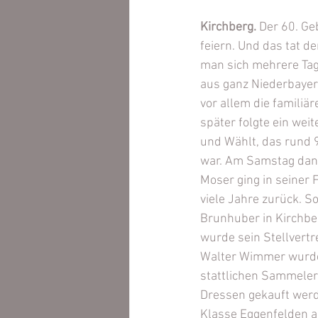
Kirchberg.
 Der 60. Ge
feiern. Und das tat de
man sich mehrere Tage
aus ganz Niederbayer
vor allem die famili
später folgte ein wei
und Wählt, das rund 
war. Am Samstag dann
Moser ging in seiner 
viele Jahre zurück. S
Brunhuber in Kirchbe
wurde sein Stellvertre
Walter Wimmer wurde
stattlichen Sammele
Dressen gekauft werd
Klasse Eggenfelden au