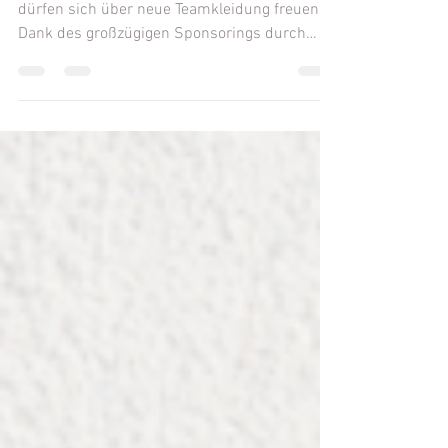
großzügiges Sponsoring
Die Tennisspielerinnen des FC Kirchberg
dürfen sich über neue Teamkleidung freuen:
Dank des großzügigen Sponsorings durch
Harrer Metallbau wurden unsere
Damenmannschaft sowie die U18-
Juniorinnen mit neuen Röcken und T-Shirts
ausgestattet. Mit den neuen Outfits treten
unsere Spielerinnen künftig bei Punktspielen
und Turnieren in einem einheitlichen
Erscheinungsbild auf. Das stärkt nicht nur
den Teamgeist, sondern sorgt auch für einen
professionellen Auftritt auf und neben dem